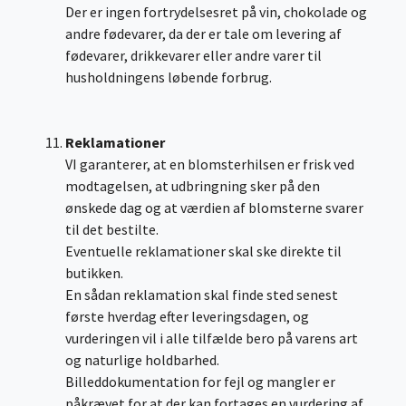
Der er ingen fortrydelsesret på vin, chokolade og
andre fødevarer, da der er tale om levering af
fødevarer, drikkevarer eller andre varer til
husholdningens løbende forbrug.
Reklamationer
VI garanterer, at en blomsterhilsen er frisk ved
modtagelsen, at udbringning sker på den
ønskede dag og at værdien af blomsterne svarer
til det bestilte.
Eventuelle reklamationer skal ske direkte til
butikken.
En sådan reklamation skal finde sted senest
første hverdag efter leveringsdagen, og
vurderingen vil i alle tilfælde bero på varens art
og naturlige holdbarhed.
Billeddokumentation for fejl og mangler er
påkrævet for at der kan fortages en vurdering af