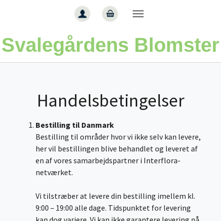
Gå til hoved-indhold
Svalegårdens Blomster
Handelsbetingelser
Bestilling til Danmark
Bestilling til områder hvor vi ikke selv kan levere,
her vil bestillingen blive behandlet og leveret af
en af vores samarbejdspartner i Interflora-
netværket.
Vi tilstræber at levere din bestilling imellem kl.
9:00 – 19:00 alle dage. Tidspunktet for levering
kan dog variere. Vi kan ikke garantere levering på