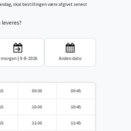
ndag, skal bestillingen være afgivet senest
n leveres?
I morgen
| 9-8-2026
Anden dato
15
09:30
09:45
15
10:30
10:45
15
11:30
11:45