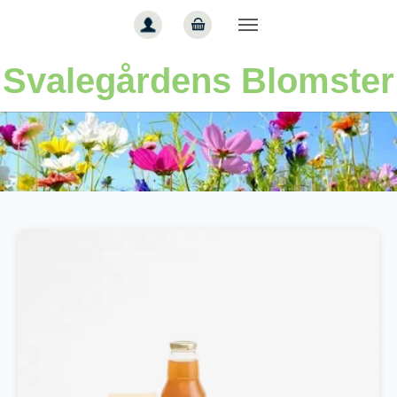
Gå til hoved-indhold
Svalegårdens Blomster