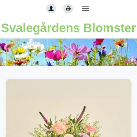
Gå til hoved-indhold
Svalegårdens Blomster