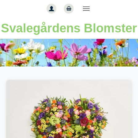
Gå til hoved-indhold
Svalegårdens Blomster