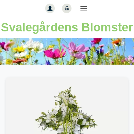
Gå til hoved-indhold
Svalegårdens Blomster