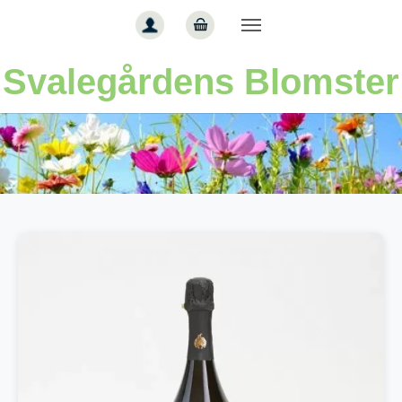
Gå til hoved-indhold
Svalegårdens Blomster