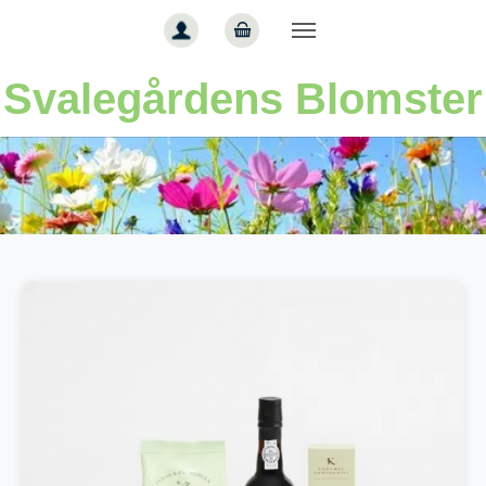
Gå til hoved-indhold
Svalegårdens Blomster